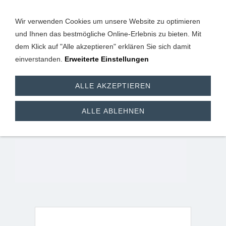
Wir verwenden Cookies um unsere Website zu optimieren
und Ihnen das bestmögliche Online-Erlebnis zu bieten. Mit
dem Klick auf "Alle akzeptieren" erklären Sie sich damit
einverstanden.
Erweiterte Einstellungen
Grillplatte aus
ALLE AKZEPTIEREN
Gusseisen, 35 cm x 50
ALLE ABLEHNEN
cm / 2 in 1