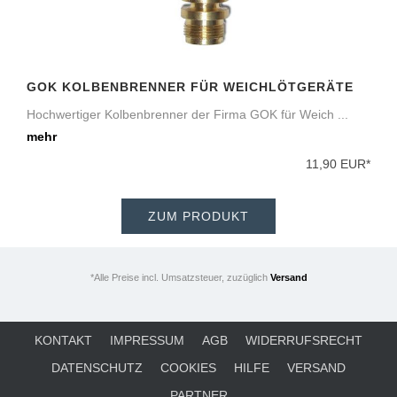
GOK KOLBENBRENNER FÜR WEICHLÖTGERÄTE
Hochwertiger Kolbenbrenner der Firma GOK für Weich ...
mehr
11,90 EUR*
ZUM PRODUKT
*Alle Preise incl. Umsatzsteuer, zuzüglich
Versand
KONTAKT
IMPRESSUM
AGB
WIDERRUFSRECHT
DATENSCHUTZ
COOKIES
HILFE
VERSAND
PARTNER